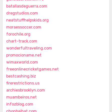
batallasdeguerra.com
dregstudios.com
neatstuffhelpskids.org
moraessoccer.com
forochile.org
chart-track.com
wonderfultraveling.com
promocioname.net
wimaxworld.com
freeonlinecricketgames.net
bestcashing.biz
firerestrictions.us
archiesbrooklyn.com
muambeiros.net
infozblog.com
chonbaihat.com