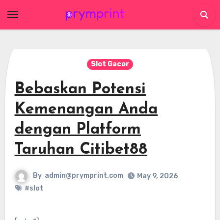
Skip
to
content
Slot Gacor
Bebaskan Potensi
Kemenangan Anda
dengan Platform
Taruhan Citibet88
By
admin@prymprint.com
May 9, 2026
#slot