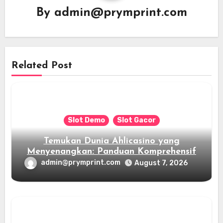
By
admin@prymprint.com
Related Post
Slot Demo
Slot Gacor
Temukan Dunia Ahlicasino yang
Menyenangkan: Panduan Komprehensif
admin@prymprint.com
August 7, 2026