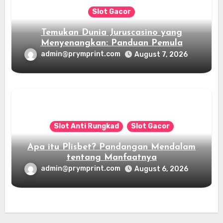
Slot Gacor
Temukan Dunia Juruscasino yang
Menyenangkan: Panduan Pemula
admin@prymprint.com
August 7, 2026
Slot Anti Rungkad
Slot Gacor
Apa itu Plisbet? Pandangan Mendalam
tentang Manfaatnya
admin@prymprint.com
August 6, 2026