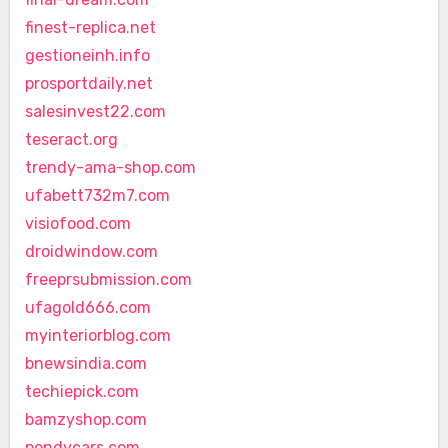
finest-replica.net
gestioneinh.info
prosportdaily.net
salesinvest22.com
teseract.org
trendy-ama-shop.com
ufabett732m7.com
visiofood.com
droidwindow.com
freeprsubmission.com
ufagold666.com
myinteriorblog.com
bnewsindia.com
techiepick.com
bamzyshop.com
pondycars.com