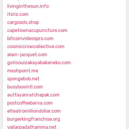
livinginthesun.info
itsriz.com
cargoods.shop
capetownacupuncture.com
bitcoinvideospro.com
cosmiccrowcollective.com
alain-jacquet.com
gotisouizakayabakeneko.com
meshpoint.me
spongebob.net
busyboxintl.com
auttayanratchapak.com
postcoffeebarva.com
elteatromilliondollar.com
burgerkingfranchise.org
vallarpadathamma.net