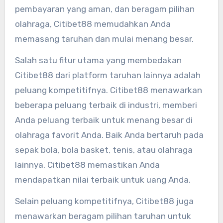
pembayaran yang aman, dan beragam pilihan
olahraga, Citibet88 memudahkan Anda
memasang taruhan dan mulai menang besar.
Salah satu fitur utama yang membedakan
Citibet88 dari platform taruhan lainnya adalah
peluang kompetitifnya. Citibet88 menawarkan
beberapa peluang terbaik di industri, memberi
Anda peluang terbaik untuk menang besar di
olahraga favorit Anda. Baik Anda bertaruh pada
sepak bola, bola basket, tenis, atau olahraga
lainnya, Citibet88 memastikan Anda
mendapatkan nilai terbaik untuk uang Anda.
Selain peluang kompetitifnya, Citibet88 juga
menawarkan beragam pilihan taruhan untuk