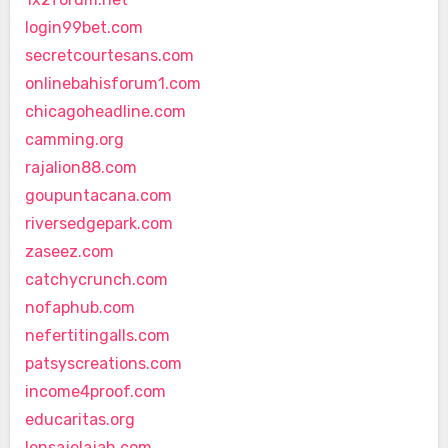
login99bet.com
secretcourtesans.com
onlinebahisforum1.com
chicagoheadline.com
camming.org
rajalion88.com
goupuntacana.com
riversedgepark.com
zaseez.com
catchycrunch.com
nofaphub.com
nefertitingalls.com
patsyscreations.com
income4proof.com
educaritas.org
lensajelajah.com