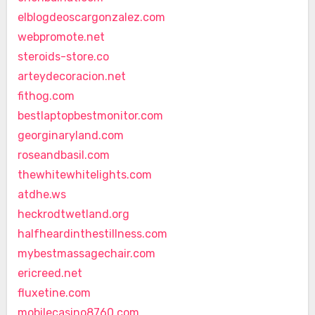
elblogdeoscargonzalez.com
webpromote.net
steroids-store.co
arteydecoracion.net
fithog.com
bestlaptopbestmonitor.com
georginaryland.com
roseandbasil.com
thewhitewhitelights.com
atdhe.ws
heckrodtwetland.org
halfheardinthestillness.com
mybestmassagechair.com
ericreed.net
fluxetine.com
mobilecasino8760.com