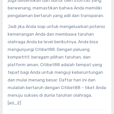
juga dilisensikan dan diatur oleh otoritas yang
berwenang, memastikan bahwa Anda memiliki
pengalaman bertaruh yang adil dan transparan.
Jadi jika Anda siap untuk mengeluarkan potensi
kemenangan Anda dan membawa taruhan
olahraga Anda ke level berikutnya, Anda bisa
mengunjungi Citibet88. Dengan peluang
kompetitif, beragam pilihan taruhan, dan
platform aman, Citibet88 adalah tempat yang
tepat bagi Anda untuk menguji keberuntungan
dan mulai menang besar. Daftar hari ini dan
mulailah bertaruh dengan Citibet88 – tiket Anda
menuju sukses di dunia taruhan olahraga.
[ad_2]