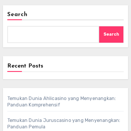
Search
Search
Recent Posts
Temukan Dunia Ahlicasino yang Menyenangkan:
Panduan Komprehensif
Temukan Dunia Juruscasino yang Menyenangkan:
Panduan Pemula