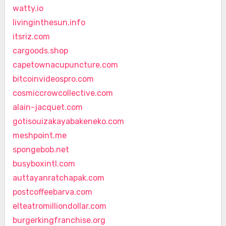
watty.io
livinginthesun.info
itsriz.com
cargoods.shop
capetownacupuncture.com
bitcoinvideospro.com
cosmiccrowcollective.com
alain-jacquet.com
gotisouizakayabakeneko.com
meshpoint.me
spongebob.net
busyboxintl.com
auttayanratchapak.com
postcoffeebarva.com
elteatromilliondollar.com
burgerkingfranchise.org