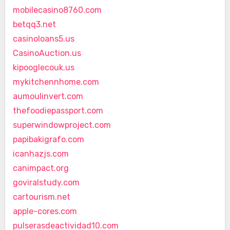
mobilecasino8760.com
betqq3.net
casinoloans5.us
CasinoAuction.us
kipooglecouk.us
mykitchennhome.com
aumoulinvert.com
thefoodiepassport.com
superwindowproject.com
papibakigrafo.com
icanhazjs.com
canimpact.org
goviralstudy.com
cartourism.net
apple-cores.com
pulserasdeactividad10.com