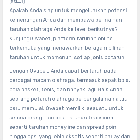
[ad_1]
Apakah Anda siap untuk mengeluarkan potensi
kemenangan Anda dan membawa permainan
taruhan olahraga Anda ke level berikutnya?
Kunjungi Ovabet, platform taruhan online
terkemuka yang menawarkan beragam pilihan
taruhan untuk memenuhi setiap jenis petaruh.
Dengan Ovabet, Anda dapat bertaruh pada
berbagai macam olahraga, termasuk sepak bola,
bola basket, tenis, dan banyak lagi. Baik Anda
seorang petaruh olahraga berpengalaman atau
baru memulai, Ovabet memiliki sesuatu untuk
semua orang. Dari opsi taruhan tradisional
seperti taruhan moneyline dan spread poin
hingga opsi yang lebih eksotis seperti parlay dan