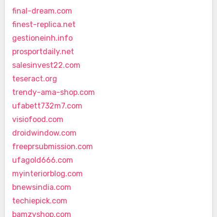
final-dream.com
finest-replica.net
gestioneinh.info
prosportdaily.net
salesinvest22.com
teseract.org
trendy-ama-shop.com
ufabett732m7.com
visiofood.com
droidwindow.com
freeprsubmission.com
ufagold666.com
myinteriorblog.com
bnewsindia.com
techiepick.com
bamzyshop.com