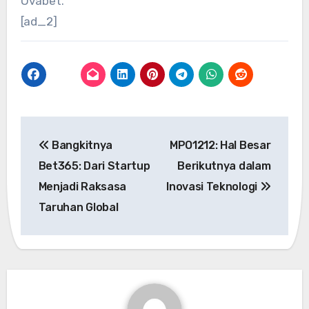
Ovabet.
[ad_2]
Post
Bangkitnya
MPO1212: Hal Besar
navigation
Bet365: Dari Startup
Berikutnya dalam
Menjadi Raksasa
Inovasi Teknologi
Taruhan Global