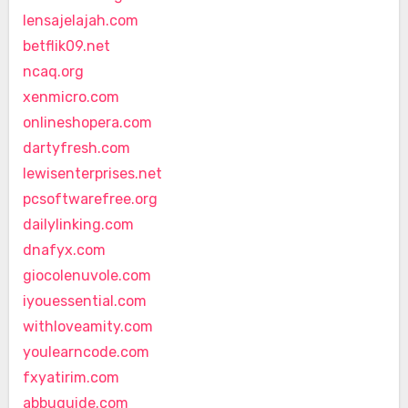
lensajelajah.com
betflik09.net
ncaq.org
xenmicro.com
onlineshopera.com
dartyfresh.com
lewisenterprises.net
pcsoftwarefree.org
dailylinking.com
dnafyx.com
giocolenuvole.com
iyouessential.com
withloveamity.com
youlearncode.com
fxyatirim.com
abbuguide.com