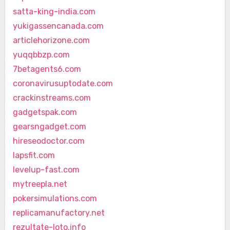
satta-king-india.com
yukigassencanada.com
articlehorizone.com
yuqqbbzp.com
7betagents6.com
coronavirusuptodate.com
crackinstreams.com
gadgetspak.com
gearsngadget.com
hireseodoctor.com
lapsfit.com
levelup-fast.com
mytreepla.net
pokersimulations.com
replicamanufactory.net
rezultate-loto.info