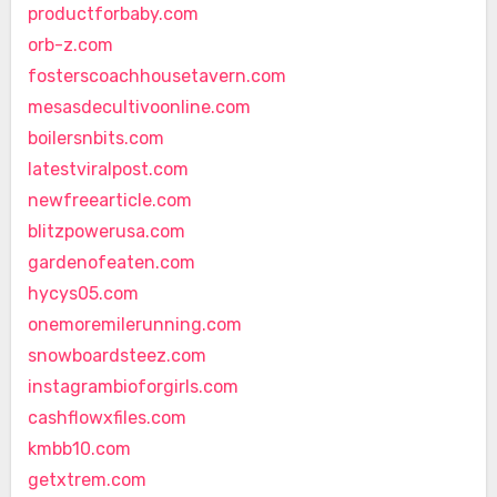
productforbaby.com
orb-z.com
fosterscoachhousetavern.com
mesasdecultivoonline.com
boilersnbits.com
latestviralpost.com
newfreearticle.com
blitzpowerusa.com
gardenofeaten.com
hycys05.com
onemoremilerunning.com
snowboardsteez.com
instagrambioforgirls.com
cashflowxfiles.com
kmbb10.com
getxtrem.com