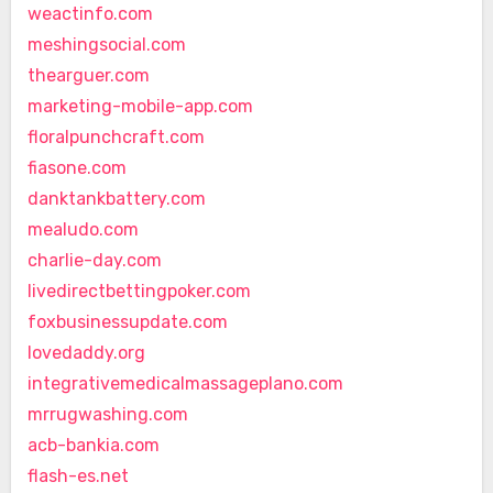
weactinfo.com
meshingsocial.com
thearguer.com
marketing-mobile-app.com
floralpunchcraft.com
fiasone.com
danktankbattery.com
mealudo.com
charlie-day.com
livedirectbettingpoker.com
foxbusinessupdate.com
lovedaddy.org
integrativemedicalmassageplano.com
mrrugwashing.com
acb-bankia.com
flash-es.net