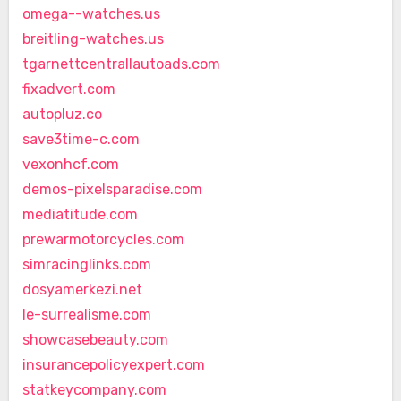
omega--watches.us
breitling-watches.us
tgarnettcentrallautoads.com
fixadvert.com
autopluz.co
save3time-c.com
vexonhcf.com
demos-pixelsparadise.com
mediatitude.com
prewarmotorcycles.com
simracinglinks.com
dosyamerkezi.net
le-surrealisme.com
showcasebeauty.com
insurancepolicyexpert.com
statkeycompany.com