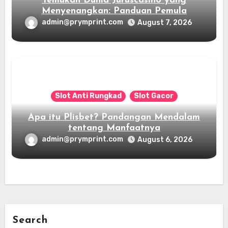
Temukan Dunia Juruscasino yang
Menyenangkan: Panduan Pemula
admin@prymprint.com
August 7, 2026
Slot Anti Rungkad
Slot Gacor
Apa itu Plisbet? Pandangan Mendalam
tentang Manfaatnya
admin@prymprint.com
August 6, 2026
Search