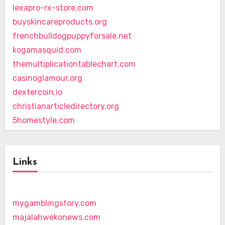
lexapro-rx-store.com
buyskincareproducts.org
frenchbulldogpuppyforsale.net
kogamasquid.com
themultiplicationtablechart.com
casinoglamour.org
dextercoin.io
christianarticledirectory.org
5homestyle.com
Links
mygamblingstory.com
majalahwekonews.com