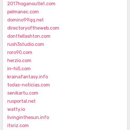
2017hoganoutlet.com
pelmanec.com
domino99qq.net
directoryoftheweb.com
donttellashton.com
rush3studio.com
roro90.com
herzio.com
in-hi5.com
krainafantasy.info
todas-noticias.com
senikartu.com
rusportal.net
watty.io
livinginthesun.info
itsriz.com