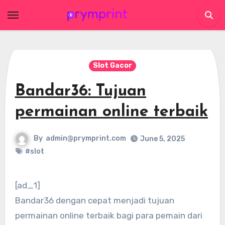
Skip
to
content
Slot Gacor
Bandar36: Tujuan
permainan online terbaik
By
admin@prymprint.com
June 5, 2025
#slot
[ad_1]
Bandar36 dengan cepat menjadi tujuan
permainan online terbaik bagi para pemain dari