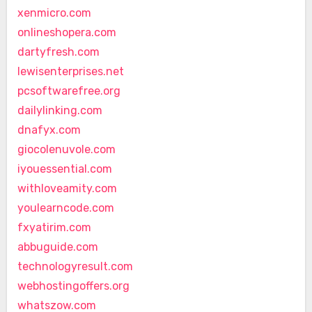
xenmicro.com
onlineshopera.com
dartyfresh.com
lewisenterprises.net
pcsoftwarefree.org
dailylinking.com
dnafyx.com
giocolenuvole.com
iyouessential.com
withloveamity.com
youlearncode.com
fxyatirim.com
abbuguide.com
technologyresult.com
webhostingoffers.org
whatszow.com