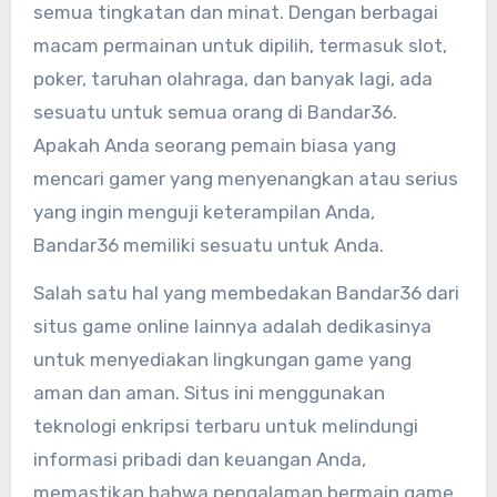
semua tingkatan dan minat. Dengan berbagai
macam permainan untuk dipilih, termasuk slot,
poker, taruhan olahraga, dan banyak lagi, ada
sesuatu untuk semua orang di Bandar36.
Apakah Anda seorang pemain biasa yang
mencari gamer yang menyenangkan atau serius
yang ingin menguji keterampilan Anda,
Bandar36 memiliki sesuatu untuk Anda.
Salah satu hal yang membedakan Bandar36 dari
situs game online lainnya adalah dedikasinya
untuk menyediakan lingkungan game yang
aman dan aman. Situs ini menggunakan
teknologi enkripsi terbaru untuk melindungi
informasi pribadi dan keuangan Anda,
memastikan bahwa pengalaman bermain game