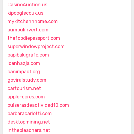
CasinoAuction.us
kipooglecouk.us
mykitchennhome.com
aumoulinvert.com
thefoodiepassport.com
superwindowproject.com
papibakigrafo.com
icanhazjs.com
canimpact.org
goviralstudy.com
cartourism.net
apple-cores.com
pulserasdeactividad10.com
barbaracarlotti.com
desktopmining.net
inthebleachers.net