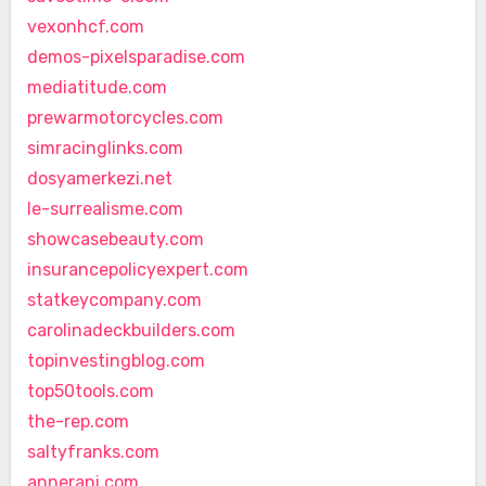
vexonhcf.com
demos-pixelsparadise.com
mediatitude.com
prewarmotorcycles.com
simracinglinks.com
dosyamerkezi.net
le-surrealisme.com
showcasebeauty.com
insurancepolicyexpert.com
statkeycompany.com
carolinadeckbuilders.com
topinvestingblog.com
top50tools.com
the-rep.com
saltyfranks.com
annerani.com