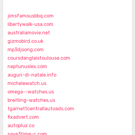
jimsfamousbbq.com
libertywalk-usa.com
australiamovie.net
gizmobird.co.uk
mp3djsong.com
coursdanglaistoulouse.com
neptunuslex.com
auguri-di-natale.info
michelewatch.us
omega--watches.us
breitling-watches.us
tgarnettcentrallautoads.com
fixadvert.com
autopluz.co
save3time-c.com