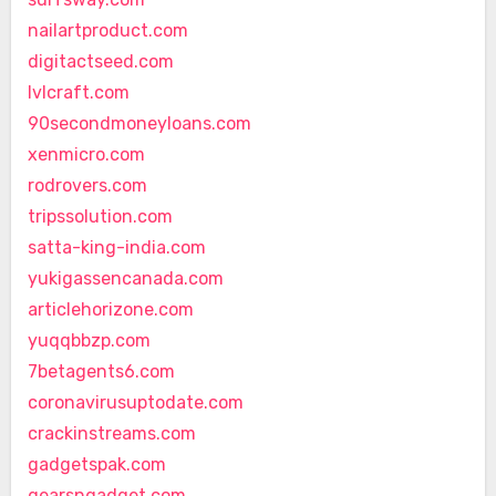
nailartproduct.com
digitactseed.com
lvlcraft.com
90secondmoneyloans.com
xenmicro.com
rodrovers.com
tripssolution.com
satta-king-india.com
yukigassencanada.com
articlehorizone.com
yuqqbbzp.com
7betagents6.com
coronavirusuptodate.com
crackinstreams.com
gadgetspak.com
gearsngadget.com