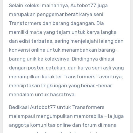
Selain koleksi mainannya, Autobot77 juga
merupakan penggemar berat karya seni
Transformers dan barang dagangan. Dia
memiliki mata yang tajam untuk karya langka
dan edisi terbatas, sering menjelajahi lelang dan
konvensi online untuk menambahkan barang-
barang unik ke koleksinya. Dindingnya dihiasi
dengan poster, cetakan, dan karya seni asli yang
menampilkan karakter Transformers favoritnya,
menciptakan lingkungan yang benar -benar
mendalam untuk hasratnya.
Dedikasi Autobot77 untuk Transformers
melampaui mengumpulkan memorabilia – ia juga
anggota komunitas online dan forum di mana