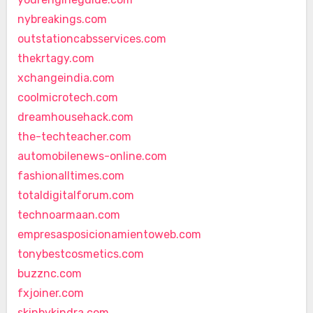
nybreakings.com
outstationcabsservices.com
thekrtagy.com
xchangeindia.com
coolmicrotech.com
dreamhousehack.com
the-techteacher.com
automobilenews-online.com
fashionalltimes.com
totaldigitalforum.com
technoarmaan.com
empresasposicionamientoweb.com
tonybestcosmetics.com
buzznc.com
fxjoiner.com
skinbykindra.com