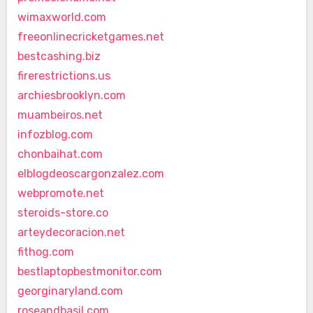
wimaxworld.com
freeonlinecricketgames.net
bestcashing.biz
firerestrictions.us
archiesbrooklyn.com
muambeiros.net
infozblog.com
chonbaihat.com
elblogdeoscargonzalez.com
webpromote.net
steroids-store.co
arteydecoracion.net
fithog.com
bestlaptopbestmonitor.com
georginaryland.com
roseandbasil.com