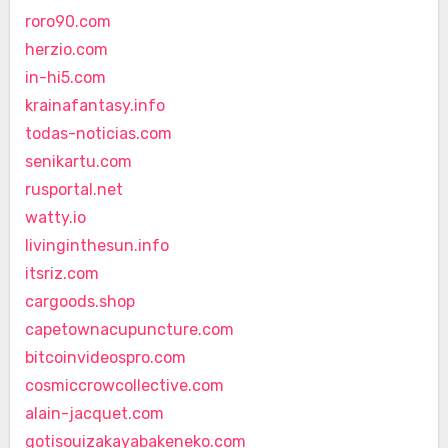
roro90.com
herzio.com
in-hi5.com
krainafantasy.info
todas-noticias.com
senikartu.com
rusportal.net
watty.io
livinginthesun.info
itsriz.com
cargoods.shop
capetownacupuncture.com
bitcoinvideospro.com
cosmiccrowcollective.com
alain-jacquet.com
gotisouizakayabakeneko.com