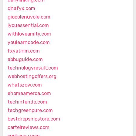
dnafyx.com
giocolenuvole.com
iyouessential.com
withloveamity.com
youlearncode.com
fxyatirim.com
abbuguide.com
technologyresult.com
webhostingoffers.org
whatszow.com
ehomeamerca.com
techintendo.com
techgreenpure.com
bestdropshipstore.com
cartelreviews.com
surfsway.com