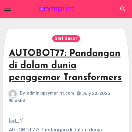
Skip
to
content
Slot Gacor
AUTOBOT77: Pandangan
di dalam dunia
penggemar Transformers
By
admin@prymprint.com
July 22, 2025
#slot
[ad_1]
AUTOBOT77: Pandangan di dalam dunia