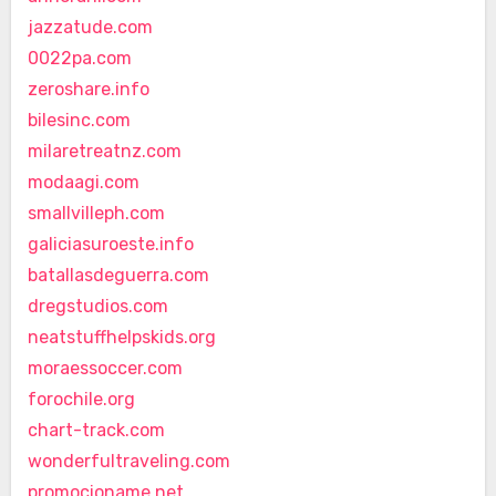
jazzatude.com
0022pa.com
zeroshare.info
bilesinc.com
milaretreatnz.com
modaagi.com
smallvilleph.com
galiciasuroeste.info
batallasdeguerra.com
dregstudios.com
neatstuffhelpskids.org
moraessoccer.com
forochile.org
chart-track.com
wonderfultraveling.com
promocioname.net