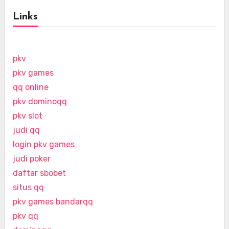
Links
pkv
pkv games
qq online
pkv dominoqq
pkv slot
judi qq
login pkv games
judi poker
daftar sbobet
situs qq
pkv games bandarqq
pkv qq