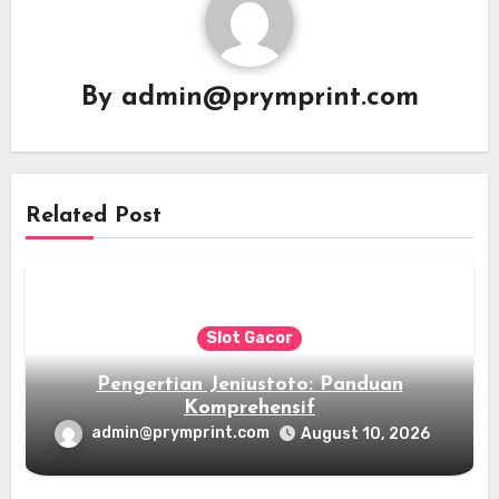
By
admin@prymprint.com
Related Post
Slot Gacor
Pengertian Jeniustoto: Panduan
Komprehensif
admin@prymprint.com
August 10, 2026