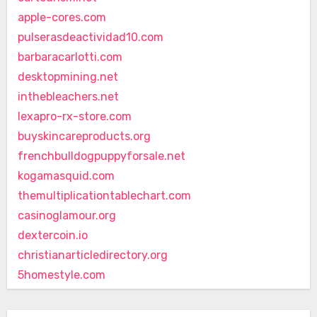
apple-cores.com
pulserasdeactividad10.com
barbaracarlotti.com
desktopmining.net
inthebleachers.net
lexapro-rx-store.com
buyskincareproducts.org
frenchbulldogpuppyforsale.net
kogamasquid.com
themultiplicationtablechart.com
casinoglamour.org
dextercoin.io
christianarticledirectory.org
5homestyle.com