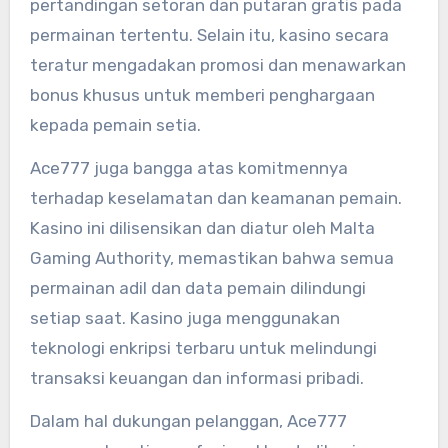
pertandingan setoran dan putaran gratis pada
permainan tertentu. Selain itu, kasino secara
teratur mengadakan promosi dan menawarkan
bonus khusus untuk memberi penghargaan
kepada pemain setia.
Ace777 juga bangga atas komitmennya
terhadap keselamatan dan keamanan pemain.
Kasino ini dilisensikan dan diatur oleh Malta
Gaming Authority, memastikan bahwa semua
permainan adil dan data pemain dilindungi
setiap saat. Kasino juga menggunakan
teknologi enkripsi terbaru untuk melindungi
transaksi keuangan dan informasi pribadi.
Dalam hal dukungan pelanggan, Ace777