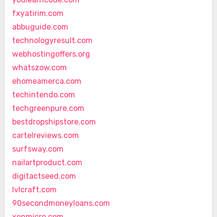
fxyatirim.com
abbuguide.com
technologyresult.com
webhostingoffers.org
whatszow.com
ehomeamerca.com
techintendo.com
techgreenpure.com
bestdropshipstore.com
cartelreviews.com
surfsway.com
nailartproduct.com
digitactseed.com
lvlcraft.com
90secondmoneyloans.com
xenmicro.com