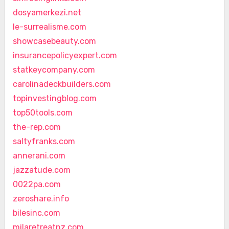
dosyamerkezi.net
le-surrealisme.com
showcasebeauty.com
insurancepolicyexpert.com
statkeycompany.com
carolinadeckbuilders.com
topinvestingblog.com
top50tools.com
the-rep.com
saltyfranks.com
annerani.com
jazzatude.com
0022pa.com
zeroshare.info
bilesinc.com
milaretreatnz.com