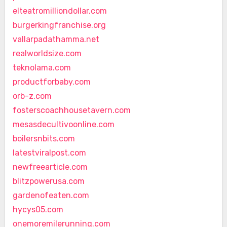
elteatromilliondollar.com
burgerkingfranchise.org
vallarpadathamma.net
realworldsize.com
teknolama.com
productforbaby.com
orb-z.com
fosterscoachhousetavern.com
mesasdecultivoonline.com
boilersnbits.com
latestviralpost.com
newfreearticle.com
blitzpowerusa.com
gardenofeaten.com
hycys05.com
onemoremilerunning.com