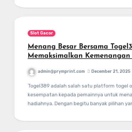
Slot Gacor
Menang Besar Bersama Togel38
Memaksimalkan Kemenangan
admin@prymprint.com
December 21, 2025
Togel389 adalah salah satu platform togel online terpopuler di Indonesia yang menawarkan
kesempatan kepada pemainnya untuk mena
hadiahnya. Dengan begitu banyak pilihan ya