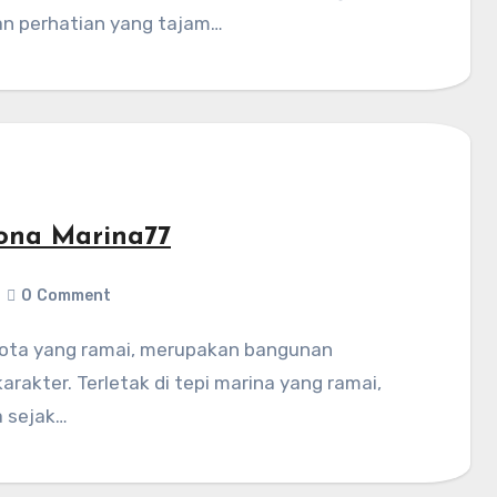
n perhatian yang tajam…
ona Marina77
0
Comment
akter. Terletak di tepi marina yang ramai,
a sejak…