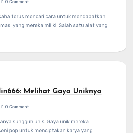
0
Comment
asi yang mereka miliki. Salah satu alat yang
ddin666: Melihat Gaya Uniknya
0
Comment
seni pop untuk menciptakan karya yang