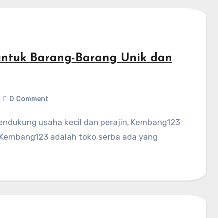
ntuk Barang-Barang Unik dan
0
Comment
. Kembang123 adalah toko serba ada yang