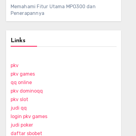
Memahami Fitur Utama MPO300 dan
Penerapannya
Links
pkv
pkv games
qq online
pkv dominoqq
pkv slot
judi qq
login pkv games
judi poker
daftar sbobet