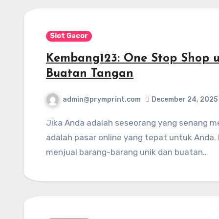
Slot Gacor
Kembang123: One Stop Shop u
Buatan Tangan
admin@prymprint.com
December 24, 2025
Jika Anda adalah seseorang yang senang mendukung usaha kecil dan perajin, Kembang123
adalah pasar online yang tepat untuk Anda
menjual barang-barang unik dan buatan…