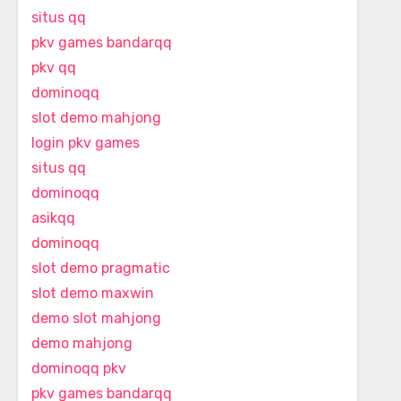
situs qq
pkv games bandarqq
pkv qq
dominoqq
slot demo mahjong
login pkv games
situs qq
dominoqq
asikqq
dominoqq
slot demo pragmatic
slot demo maxwin
demo slot mahjong
demo mahjong
dominoqq pkv
pkv games bandarqq