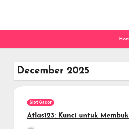
Skip
to
content
Ho
December 2025
Slot Gacor
Atlas123: Kunci untuk Memb