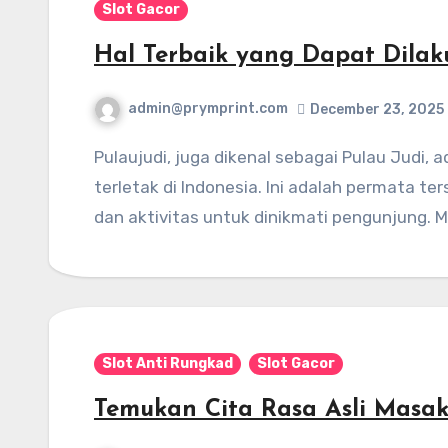
Slot Gacor
Hal Terbaik yang Dapat Dilak
admin@prymprint.com
December 23, 2025
Pulaujudi, juga dikenal sebagai Pulau Judi, adalah sebuah pulau indah dan mempesona yang
terletak di Indonesia. Ini adalah permata 
dan aktivitas untuk dinikmati pengunjung. M
Slot Anti Rungkad
Slot Gacor
Temukan Cita Rasa Asli Masa