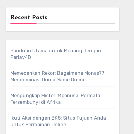
Recent Posts
Panduan Utama untuk Menang dengan
Parlay4D
Memecahkan Rekor: Bagaimana Monas77
Mendominasi Dunia Game Online
Mengungkap Misteri Mponusa: Permata
Tersembunyi di Afrika
Ikuti Aksi dengan BK8: Situs Tujuan Anda
untuk Permainan Online